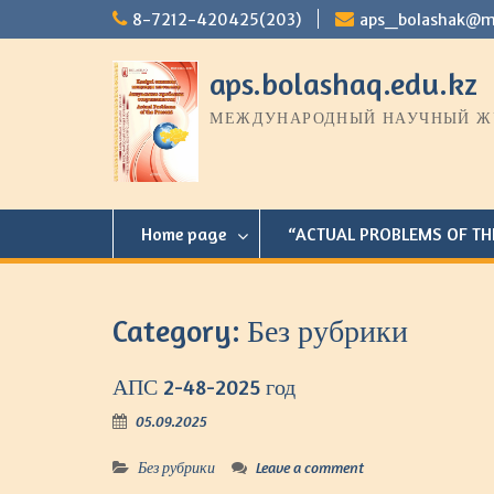
S
8-7212-420425(203)
aps_bolashak@ma
k
i
aps.bolashaq.edu.kz
p
t
МЕЖДУНАРОДНЫЙ НАУЧНЫЙ ЖУ
o
c
o
n
t
Home page
“ACTUAL PROBLEMS OF THE P
e
n
t
Category: Без рубрики
АПС 2-48-2025 год
05.09.2025
Без рубрики
Leave a comment