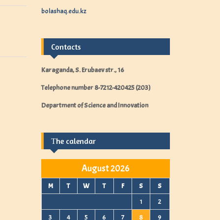
h
f
bolashaq.edu.kz
o
r
:
Contacts
Karaganda, S. Erubaev str., 16
Telephone number
8-7212-420425 (203)
Department of Science and Innovation
Тhe calendar
August 2026
M
T
W
T
F
S
S
1
2
3
4
5
6
7
8
9