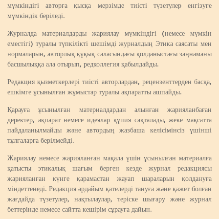
мүмкіндігі авторға қысқа мерзімде тиісті түзетулер енгізуге
мүмкіндік беріледі.
Журналда материалдарды жариялау мүмкіндігі (немесе мүмкін
еместігі) туралы түпкілікті шешімді журналдың Этика саясаты мен
нормаларын, авторлық құқық саласындағы қолданыстағы заңнаманы
басшылыққа ала отырып, редколлегия қабылдайды.
Редакция қызметкерлері тиісті авторлардан, рецензенттерден басқа,
ешкімге ұсынылған жұмыстар туралы ақпаратты ашпайды.
Қарауға ұсынылған материалдардан алынған жарияланбаған
деректер, ақпарат немесе идеялар құпия сақталады, жеке мақсатта
пайдаланылмайды және автордың жазбаша келісімінсіз үшінші
тұлғаларға берілмейді.
Жариялау немесе жарияланған мақала үшін ұсынылған материалға
қатысты этикалық шағым берген кезде журнал редакциясы
жарияланған күнге қарамастан жауап шараларын қолдануға
міндеттенеді. Редакция әрдайым қателерді тануға және қажет болған
жағдайда түзетулер, нақтылаулар, теріске шығару және журнал
беттерінде немесе сайтта кешірім сұрауға дайын.