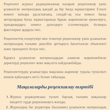
Рецензент журнал редакциясының назарын рецензиялау үшін
ұсынылған материалдың қандай да бір басқа жұмыстармен Елеулі
немесе ішінара ұқсастығына, сондай-ақ осы немесе басқа
авторлардың басқа жұмыстарында бұрын жарияланған ережелерге,
тұжырымдарға немесе дәлелдерге сілтемелердің болмауы
фактілеріне аударуы тиіс.
Рецензенттің ескертулері мен тілектері рецензиялау үшін ұсынылған
материалдың ғылыми деңгейін арттыруға бағытталған объективті
және принципті болуы тиіс.
Қарауға ұсынылған материалдардан алынған жарияланбаған
деректерді рецензент жеке мақсатта пайдаланбайды.
Рецензенттердің ұсыныстары мақаланы жариялау туралы түпкілікті
шешім қабылдауға негіз болып табылады.
Мақалаларды рецензиялау тәртібі
Журнал редакциясына түскен барлық ғылыми мақалалар
міндетті түрде рецензиялауға жатады.
Журналдың бас редакторы басылымға ұсынылған материалдың