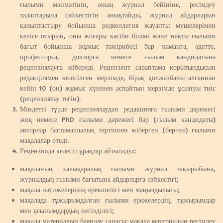
ғылыми мәнмәтінін, оның журнал бейініне, ресімдеу
талаптарына сәйкестігін анықтайды, журнал айдарларын
қалыптастыру бойынша редколлегия жауапты мүшелерімен
келісе отырып, оны жоғары кәсіби білімі және нақты ғылыми
бағыт бойынша жұмыс тәжірибесі бар маманға, әдетте,
профессорға, докторға немесе ғылым кандидатына
рецензиялауға жібереді. Рецензент сараптама қорытындысын
редакциямен келісілген мерзімде, бірақ қолжазбаны алғаннан
кейін 10 (он) жұмыс күнінен аспайтын мерзімде ұсынуы тиіс
(рецензиялау тегін).
Міндетті түрде рецензиялаудан редакцияға ғылыми дәрежесі
жоқ немесе PhD ғылыми дәрежесі бар (ғылым кандидаты)
авторлар бастамашылық тәртіппен жіберген (берген) ғылыми
мақалалар өтеді.
Рецензияда келесі сұрақтар айтылады::
мақаланың халықаралық ғылыми журнал тақырыбына,
журналдың ғылыми бағытына айдарларға сәйкестігі;
мақала нәтижелерінің ерекшелігі мен маңыздылығы;
мақалада тұжырымдалған ғылыми ережелердің, тұжырымдар
мен ұсынымдардың негізділігі;
мақала материалын баяндау сапасы: мақала материалын ресімдеу