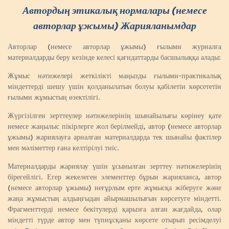
Автордың этикалық нормалары (немесе
авторлар ұжымы) Жарияланымдар
Авторлар (немесе авторлар ұжымы) ғылыми журналға
материалдарды беру кезінде келесі қағидаттарды басшылыққа алады:
Жұмыс нәтижелері жеткілікті маңызды ғылыми-практикалық
міндеттерді шешу үшін қолданылатын болуы қабілетін көрсететін
ғылыми жұмыстың өзектілігі.
Жүргізілген зерттеулер нәтижелерінің шынайылығы көрінеу қате
немесе жаңылыс пікірлерге жол берілмейді, автор (немесе авторлар
ұжымы) жариялауға арналған материалдарда тек шынайы фактілер
мен мәліметтер ғана келтірілуі тиіс.
Материалдарды жариялау үшін ұсынылған зерттеу нәтижелерінің
бірегейлігі. Егер жекелеген элементтер бұрын жарияланса, автор
(немесе авторлар ұжымы) неғұрлым ерте жұмысқа жіберуге және
жаңа жұмыстың алдыңғыдан айырмашылығын көрсетуге міндетті.
Фрагменттерді немесе бекітулерді қарызға алған жағдайда, олар
міндетті түрде автор мен түпнұсқаны көрсете отырып ресімделуі