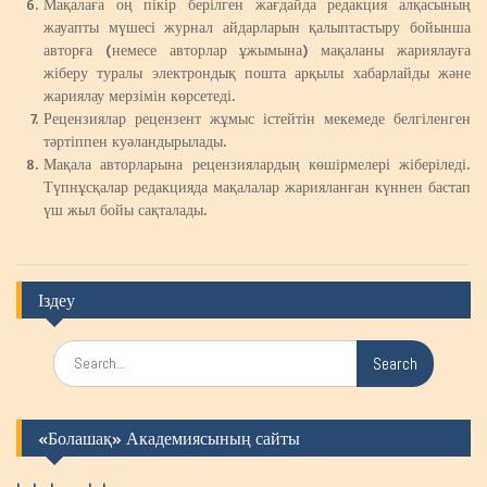
Мақалаға оң пікір берілген жағдайда редакция алқасының
жауапты мүшесі журнал айдарларын қалыптастыру бойынша
авторға (немесе авторлар ұжымына) мақаланы жариялауға
жіберу туралы электрондық пошта арқылы хабарлайды және
жариялау мерзімін көрсетеді.
Рецензиялар рецензент жұмыс істейтін мекемеде белгіленген
тәртіппен куәландырылады.
Мақала авторларына рецензиялардың көшірмелері жіберіледі.
Түпнұсқалар редакцияда мақалалар жарияланған күннен бастап
үш жыл бойы сақталады.
Іздеу
S
e
a
r
«Болашақ» Академиясының сайты
c
h