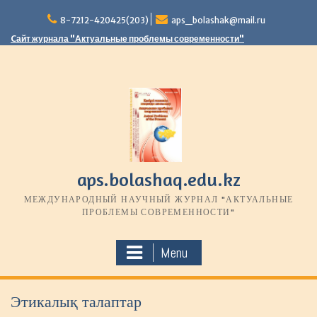
S
8-7212-420425(203)
aps_bolashak@mail.ru
k
i
Cайт журнала "Актуальные проблемы современности"
p
t
o
c
o
n
t
e
n
aps.bolashaq.edu.kz
t
МЕЖДУНАРОДНЫЙ НАУЧНЫЙ ЖУРНАЛ "АКТУАЛЬНЫЕ
ПРОБЛЕМЫ СОВРЕМЕННОСТИ"
Menu
Этикалық талаптар