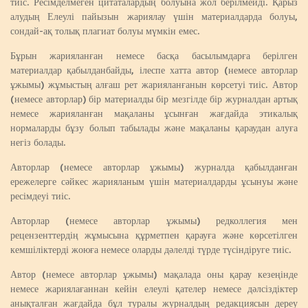
тиіс. Ресімделмеген цитаталардың болуына жол берілмейді. Қарыз
алудың Елеулі пайызын жариялау үшін материалдарда болуы,
сондай-ақ толық плагиат болуы мүмкін емес.
Бұрын жарияланған немесе басқа басылымдарға берілген
материалдар қабылданбайды, ілеспе хатта автор (немесе авторлар
ұжымы) жұмыстың алғаш рет жарияланғанын көрсетуі тиіс. Автор
(немесе авторлар) бір материалды бір мезгілде бір журналдан артық
немесе жарияланған мақаланы ұсынған жағдайда этикалық
нормаларды бұзу болып табылады және мақаланы қараудан алуға
негіз болады.
Авторлар (немесе авторлар ұжымы) журналда қабылданған
ережелерге сәйкес жарияланым үшін материалдарды ұсынуы және
ресімдеуі тиіс.
Авторлар (немесе авторлар ұжымы) редколлегия мен
рецензенттердің жұмысына құрметпен қарауға және көрсетілген
кемшіліктерді жоюға немесе оларды дәлелді түрде түсіндіруге тиіс.
Автор (немесе авторлар ұжымы) мақалада оны қарау кезеңінде
немесе жариялағаннан кейін елеулі қателер немесе дәлсіздіктер
анықталған жағдайда бұл туралы журналдың редакциясын дереу