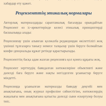
хабардар ету қажет.
Рецензенттің этикалық нормалары
Авторлық материалдарды сараптамалық бағалауды орындайтын
Рецензент өз іс-әрекеттерінде келесі этикалық принциптерді
басшылыққа алады:
Рецензиялау үшін алынған қолжазба редакциядан өкілеттілігі жоқ
үшінші тұлғаларға танысу немесе талқылау үшін беруге болмайтын
конфи-денциальды құжат ретінде қарастырылады.
Рецензенттің басқа адам жазған рецензияға қол қоюға құқығы жоқ.
Рецензент зерттеудің баяндалған нәтижелеріне объективті және
дәлелді баға беруге және нақты негізделген ұсыныстар беруге
міндетті.
Рецензияда ұсынылған материалды баяндау деңгейі мен
анықтығына, оның журнал профиліне сәйкестігіне, нәтижелердің
жаңалығы мен анықтығына қатысты дәлелді сыни ескертулер болуы
тиіс.