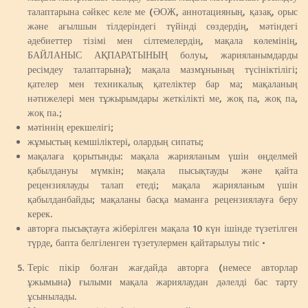
талаптарына сәйкес келе ме (ӘОЖ, аннотацияның, қазақ, орыс
және ағылшын тілдеріндегі түйінді сөздердің, мәтіндегі
әдебиеттер тізімі мен сілтемелердің, мақала көлемінің,
БАЙЛАНЫС АҚПАРАТЫНЫҢ болуы, жарияланымдарды
ресімдеу талаптарына); мақала мазмұнының түсініктілігі;
қателер мен техникалық қателіктер бар ма; мақаланың
нәтижелері мен тұжырымдары жеткілікті ме, жоқ па, жоқ па,
жоқ па.;
мәтіннің ерекшелігі;
жұмыстың кемшіліктері, олардың сипаты;
мақалаға қорытынды: мақала жарияланым үшін өңделмей
қабылдануы мүмкін; мақала пысықтауды және қайта
рецензиялауды талап етеді; мақала жарияланым үшін
қабылданбайды; мақаланы басқа маманға рецензиялауға беру
керек.
авторға пысықтауға жіберілген мақала 10 күн ішінде түзетілген
түрде, бапта белгіленген түзетулермен қайтарылуы тиіс •
Теріс пікір болған жағдайда авторға (немесе авторлар
ұжымына) ғылыми мақала жариялаудан дәлелді бас тарту
ұсынылады.