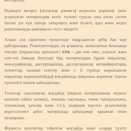
Редакция авторға (авторлық ұжымға) журналға жариялау үшін
ұсынылған материалдың келіп түскені туралы оны алған сәттен
бастап үш күн ішінде хабарлауға және білікті, адал және жедел
рецензиялауды қамтамасыз етуге міндетті.
Алдын ала сараптама процесінде мақұлданған әрбір бап кері
қайтарылады. Рецензенттердің оң ұсынысы, антиплагиат базасында
тексеру (жұмыстың ерекшелігі 65% – дан кем емес, плагиат және
өзін-өзі баяндау белгілері бар, материалдары бұрын мақалалар,
монографиялар, диссертациялар, диссертациялар авторефераттары,
патенттер, ғылыми есептер және т. б. түрінде жарияланған
мақалалар жарияланбайды) жағдайында, мақаланы жариялау туралы
түпкілікті шешім қабылданады.
Талаптар сақталмаған жағдайда (мақала материалының журнал
мәтініне сәйкес келмеуі, этиканы сақтамауы, төмен түпнұсқалығы,
техникалық қателер және т.б.), редакция тәуелсіз рецензиялау
жүргізілгенге дейін материалды қабылдамау құқығын өзіне
қалдырады.
Жұмыста қателіктер табылған жағдайда және оларды түзету