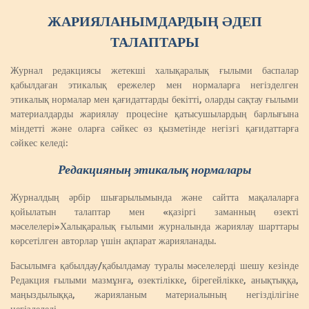
ЖАРИЯЛАНЫМДАРДЫҢ ӘДЕП
ТАЛАПТАРЫ
Журнал редакциясы жетекші халықаралық ғылыми баспалар
қабылдаған этикалық ережелер мен нормаларға негізделген
этикалық нормалар мен қағидаттарды бекітті, оларды сақтау ғылыми
материалдарды жариялау процесіне қатысушылардың барлығына
міндетті және оларға сәйкес өз қызметінде негізгі қағидаттарға
сәйкес келеді:
Редакцияның этикалық нормалары
Журналдың әрбір шығарылымында және сайтта мақалаларға
қойылатын талаптар мен «қазіргі заманның өзекті
мәселелері»Халықаралық ғылыми журналында жариялау шарттары
көрсетілген авторлар үшін ақпарат жарияланады.
Басылымға қабылдау/қабылдамау туралы мәселелерді шешу кезінде
Редакция ғылыми мазмұнға, өзектілікке, бірегейлікке, анықтыққа,
маңыздылыққа, жарияланым материалының негізділігіне
негізделеді.