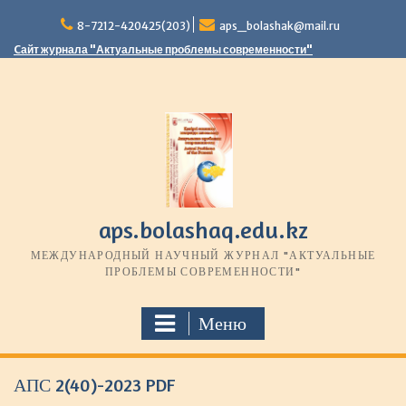
П
8-7212-420425(203)
aps_bolashak@mail.ru
е
р
Cайт журнала "Актуальные проблемы современности"
е
й
т
и
к
с
о
д
е
aps.bolashaq.edu.kz
р
МЕЖДУНАРОДНЫЙ НАУЧНЫЙ ЖУРНАЛ "АКТУАЛЬНЫЕ
ж
ПРОБЛЕМЫ СОВРЕМЕННОСТИ"
и
м
о
Меню
м
у
АПС 2(40)-2023 PDF