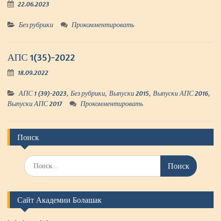
22.06.2023
Без рубрики
Прокомментировать
АПС 1(35)-2022
18.09.2022
АПС 1 (39)-2023
,
Без рубрики
,
Выпуски 2015
,
Выпуски АПС 2016
,
Выпуски АПС 2017
Прокомментировать
Поиск
И
с
к
а
Сайт Академии Болашак
т
ь