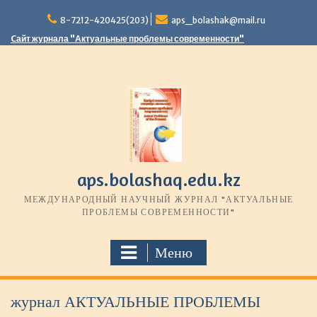
П
8-7212-420425(203)
aps_bolashak@mail.ru
е
р
Cайт журнала "Актуальные проблемы современности"
е
й
т
и
к
с
о
д
е
aps.bolashaq.edu.kz
р
МЕЖДУНАРОДНЫЙ НАУЧНЫЙ ЖУРНАЛ "АКТУАЛЬНЫЕ
ж
ПРОБЛЕМЫ СОВРЕМЕННОСТИ"
и
м
о
Меню
м
у
журнал АКТУАЛЬНЫЕ ПРОБЛЕМЫ