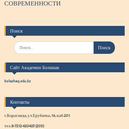
СОВРЕМЕННОСТИ
Поиск
И
с
к
а
Сайт Академии Болашак
т
ь
:
bolashaq.edu.kz
Контакты
г.Караганда, ул.Ерубаева, 16, каб.201
тел.8-7212-420425 (203)