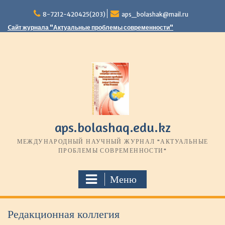
П
8-7212-420425(203)
aps_bolashak@mail.ru
е
р
Cайт журнала "Актуальные проблемы современности"
е
й
т
и
к
с
о
д
е
aps.bolashaq.edu.kz
р
МЕЖДУНАРОДНЫЙ НАУЧНЫЙ ЖУРНАЛ "АКТУАЛЬНЫЕ
ж
ПРОБЛЕМЫ СОВРЕМЕННОСТИ"
и
м
о
Меню
м
у
Редакционная коллегия