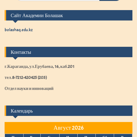
к
а
Сайт Академии Болашак
т
ь
:
bolashaq.edu.kz
Контакты
г.Караганда, ул.Ерубаева, 16, каб.201
тел.8-7212-420425 (203)
Отдел науки и инноваций
Календарь
Август 2026