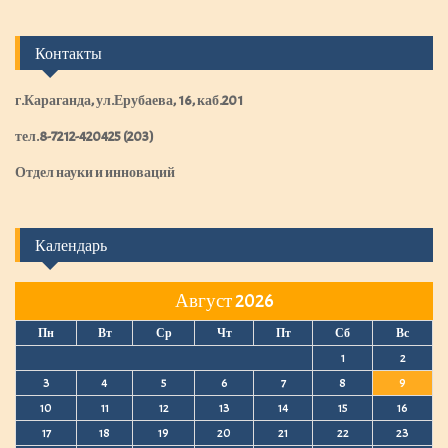
Контакты
г.Караганда, ул.Ерубаева, 16, каб.201
тел.8-7212-420425 (203)
Отдел науки и инноваций
Календарь
Август 2026
Пн
Вт
Ср
Чт
Пт
Сб
Вс
1
2
3
4
5
6
7
8
9
10
11
12
13
14
15
16
17
18
19
20
21
22
23