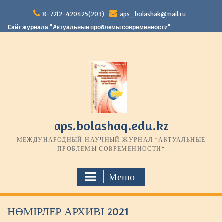
П
8-7212-420425(203)
aps_bolashak@mail.ru
е
р
Cайт журнала "Актуальные проблемы современности"
е
й
т
и
к
с
о
д
е
aps.bolashaq.edu.kz
р
МЕЖДУНАРОДНЫЙ НАУЧНЫЙ ЖУРНАЛ "АКТУАЛЬНЫЕ
ж
ПРОБЛЕМЫ СОВРЕМЕННОСТИ"
и
м
о
Меню
м
у
НӨМІРЛЕР АРХИВІ 2021