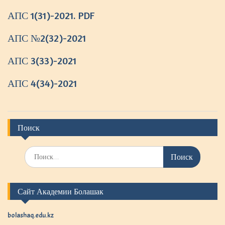
АПС 1(31)-2021. PDF
АПС №2(32)-2021
АПС 3(33)-2021
АПС 4(34)-2021
Поиск
И
с
к
а
Сайт Академии Болашак
т
ь
:
bolashaq.edu.kz